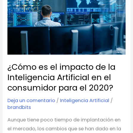
es
el
impacto
de
la
Inteligencia
Artificial
en
¿Cómo es el impacto de la
el
Inteligencia Artificial en el
consumidor
consumidor para el 2020?
para
el
Deja un comentario
/
Inteligencia Artificial
/
brandbits
2020?
Aunque tiene poco tiempo de implantación en
el mercado, los cambios que se han dado en la