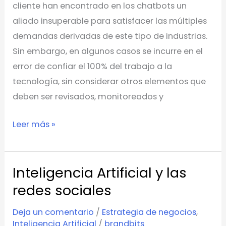
cliente han encontrado en los chatbots un
atención
aliado insuperable para satisfacer las múltiples
al
demandas derivadas de este tipo de industrias.
cliente
Sin embargo, en algunos casos se incurre en el
error de confiar el 100% del trabajo a la
tecnología, sin considerar otros elementos que
deben ser revisados, monitoreados y
Leer más »
Inteligencia Artificial y las
Inteligencia
Artificial
redes sociales
y
Deja un comentario
/
Estrategia de negocios
,
las
Inteligencia Artificial
/
brandbits