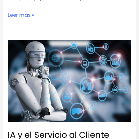
Leer más »
IA
y
el
Servicio
al
Cliente
IA y el Servicio al Cliente