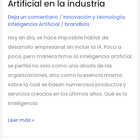
uso
Artificial en la industria
de
Deja un comentario
/
Innovación y tecnología
,
la
Inteligencia Artificial
/
brandbits
Inteligencia
Hoy en día, se hace imposible hablar de
Artificial
desarrollo empresarial sin incluir la IA. Poco a
en
poco, pero manera firme, la inteligencia artificial
la
se perfila no solo como una aliada de las
industria
organizaciones, sino como la esencia misma
sobre la cual se basan numerosos productos y
servicios creados en los últimos años. Qué es la
Inteligencia
Leer más »