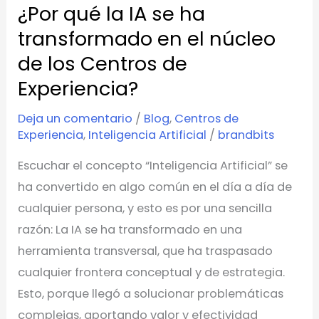
¿Por qué la IA se ha
en
el
transformado en el núcleo
núcleo
de los Centros de
de
Experiencia?
los
Centros
Deja un comentario
/
Blog
,
Centros de
Experiencia
,
Inteligencia Artificial
/
brandbits
de
Experiencia?
Escuchar el concepto “Inteligencia Artificial” se
ha convertido en algo común en el día a día de
cualquier persona, y esto es por una sencilla
razón: La IA se ha transformado en una
herramienta transversal, que ha traspasado
cualquier frontera conceptual y de estrategia.
Esto, porque llegó a solucionar problemáticas
complejas, aportando valor y efectividad