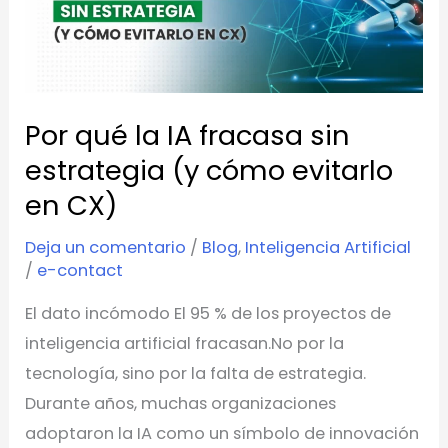
IA
fracasa
sin
estrategia
Por qué la IA fracasa sin
(y
cómo
estrategia (y cómo evitarlo
evitarlo
en CX)
en
Deja un comentario
/
Blog
,
Inteligencia Artificial
CX)
/
e-contact
El dato incómodo El 95 % de los proyectos de
inteligencia artificial fracasan.No por la
tecnología, sino por la falta de estrategia.
Durante años, muchas organizaciones
adoptaron la IA como un símbolo de innovación