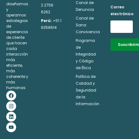
Canal de
diseñamos
2 2756
Correo
y
Denuncia
6262
electrónico
operamos
Canal de
estrategias
Perú:
+51 1
Sana
de
6358614
experiencia
Convivencia
de cliente
Programa
que hacen
Suscribir
de
cada
interacción
Integridad
Alternative:
más
y Código
eficiente,
de Ética
más
coherente y
Política de
más
Calidad y
humanas.
Seguridad
F
I
L
Y
a
n
i
o
de la
c
s
n
u
Información
e
t
k
t
b
a
e
u
o
g
d
b
o
r
i
e
k
a
n
m