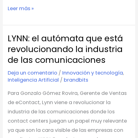
Leer más »
LYNN: el autómata que está
LYNN:
el
revolucionando la industria
autómata
de las comunicaciones
que
Deja un comentario
/
Innovación y tecnología
,
está
Inteligencia Artificial
/
brandbits
revolucionando
la
Para Gonzalo Gómez Rovira, Gerente de Ventas
industria
de eContact, Lynn viene a revolucionar la
de
industria de las comunicaciones donde los
las
contact centers juegan un papel muy relevante
comunicaciones
ya que son la cara visible de las empresas con