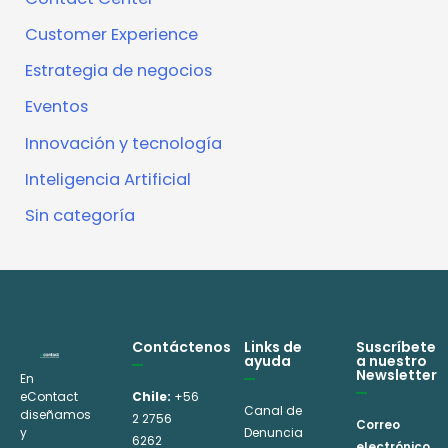
Customer Experience
Estrategia de negocios
Eventos
Innovación y tecnología
Inteligencia Artificial
Sin categoría
Contáctenos
Links de
Suscríbete
ayuda
a nuestro
Newsletter
En
eContact
Chile:
+56
Canal de
diseñamos
2 2756
Correo
y
Denuncia
6262
electrónico