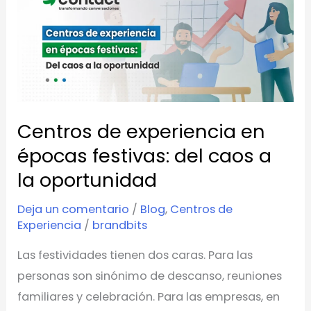
de
experiencia
en
épocas
festivas:
del
Centros de experiencia en
caos
a
épocas festivas: del caos a
la
la oportunidad
oportunidad
Deja un comentario
/
Blog
,
Centros de
Experiencia
/
brandbits
Las festividades tienen dos caras. Para las
personas son sinónimo de descanso, reuniones
familiares y celebración. Para las empresas, en