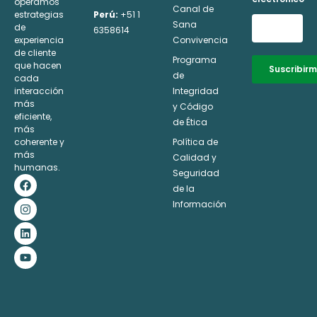
operamos
Canal de
estrategias
Perú:
+51 1
Sana
de
6358614
experiencia
Convivencia
de cliente
Programa
que hacen
Suscribir
de
cada
interacción
Integridad
Alternative:
más
y Código
eficiente,
de Ética
más
coherente y
Política de
más
Calidad y
humanas.
Seguridad
F
I
L
Y
a
n
i
o
de la
c
s
n
u
Información
e
t
k
t
b
a
e
u
o
g
d
b
o
r
i
e
k
a
n
m