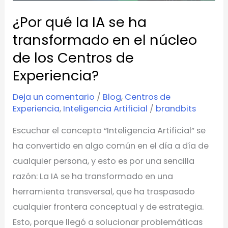
transformado
¿Por qué la IA se ha
en
el
transformado en el núcleo
núcleo
de los Centros de
de
Experiencia?
los
Centros
Deja un comentario
/
Blog
,
Centros de
Experiencia
,
Inteligencia Artificial
/
brandbits
de
Experiencia?
Escuchar el concepto “Inteligencia Artificial” se
ha convertido en algo común en el día a día de
cualquier persona, y esto es por una sencilla
razón: La IA se ha transformado en una
herramienta transversal, que ha traspasado
cualquier frontera conceptual y de estrategia.
Esto, porque llegó a solucionar problemáticas