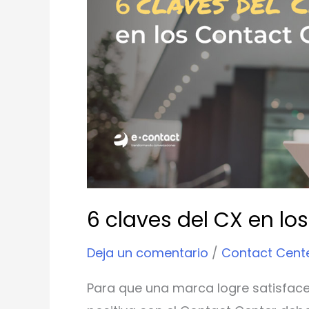
del
CX
en
los
Contact
Center
6 claves del CX en lo
Deja un comentario
/
Contact Cent
Para que una marca logre satisfacer 