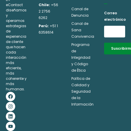
eContact
Chile:
+56
Canal de
diseñamos
2 2756
Correo
y
Denuncia
6262
electrónico
operamos
Canal de
estrategias
Perú:
+51 1
Sana
de
6358614
experiencia
Convivencia
de cliente
Programa
que hacen
Suscribir
de
cada
interacción
Integridad
Alternative:
más
y Código
eficiente,
de Ética
más
coherente y
Política de
más
Calidad y
humanas.
Seguridad
F
I
L
Y
a
n
i
o
de la
c
s
n
u
Información
e
t
k
t
b
a
e
u
o
g
d
b
o
r
i
e
k
a
n