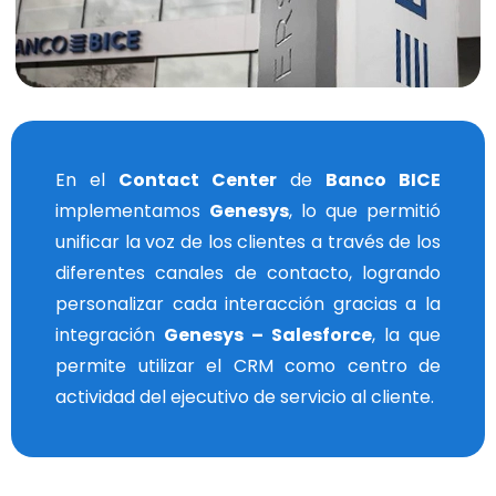
En el
Contact Center
de
Banco BICE
implementamos
Genesys
, lo que permitió
unificar la voz de los clientes a través de los
diferentes canales de contacto, logrando
personalizar cada interacción gracias a la
integración
Genesys – Salesforce
, la que
permite utilizar el CRM como centro de
actividad del ejecutivo de servicio al cliente.