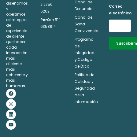
Canal de
diseñamos
2 2756
Correo
y
Denuncia
6262
electrónico
operamos
Canal de
estrategias
Perú:
+51 1
Sana
de
6358614
experiencia
Convivencia
de cliente
Programa
que hacen
Suscribir
de
cada
interacción
Integridad
Alternative:
más
y Código
eficiente,
de Ética
más
coherente y
Política de
más
Calidad y
humanas.
Seguridad
F
I
L
Y
a
n
i
o
de la
c
s
n
u
Información
e
t
k
t
b
a
e
u
o
g
d
b
o
r
i
e
k
a
n
m