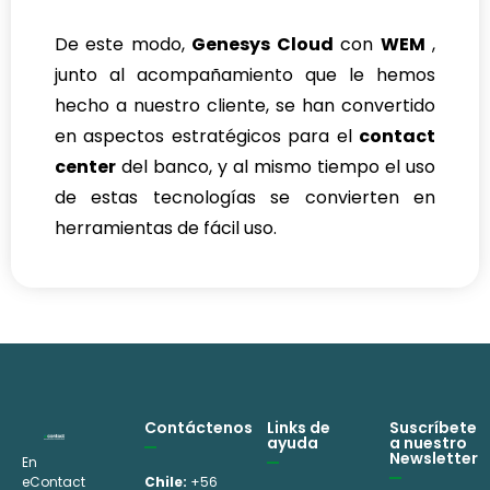
De este modo,
Genesys Cloud
con
WEM
,
junto al acompañamiento que le hemos
hecho a nuestro cliente, se han convertido
en aspectos estratégicos para el
contact
center
del banco, y al mismo tiempo el uso
de estas tecnologías se convierten en
herramientas de fácil uso.
Contáctenos
Links de
Suscríbete
ayuda
a nuestro
Newsletter
En
eContact
Chile:
+56