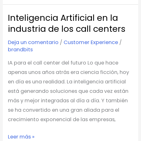
Inteligencia Artificial en la
Inteligencia
Artificial
industria de los call centers
en
Deja un comentario
/
Customer Experience
/
la
brandbits
industria
IA para el call center del futuro Lo que hace
de
apenas unos años atrás era ciencia ficción, hoy
los
en día es una realidad. La inteligencia artificial
call
está generando soluciones que cada vez están
centers
más y mejor integradas al día a día. Y también
se ha convertido en una gran aliada para el
crecimiento exponencial de las empresas,
Leer más »