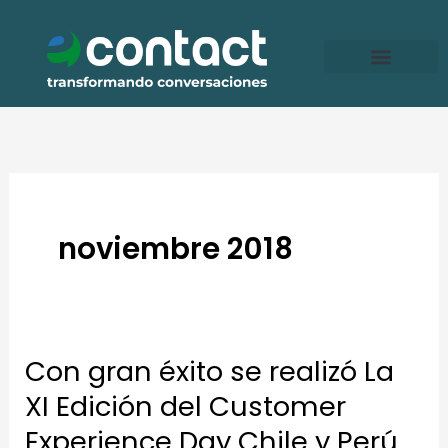
Ir
al
contenido
noviembre 2018
Con gran éxito se realizó La
Con
gran
XI Edición del Customer
éxito
Experience Day Chile y Perú