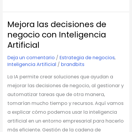
Mejora las decisiones de
Mejora
las
negocio con Inteligencia
decisiones
Artificial
de
Deja un comentario
/
Estrategia de negocios
,
negocio
Inteligencia Artificial
/
brandbits
con
Inteligencia
La IA permite crear soluciones que ayudan a
Artificial
mejorar las decisiones de negocio, al gestionar y
automatizar tareas que de otra manera,
tomarían mucho tiempo y recursos. Aquí vamos
a explicar cómo podemos usar la inteligencia
artificial en un entorno empresarial para hacerlo
más eficiente. Gestión de la cadena de