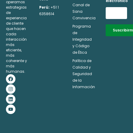
electrónico
operamos
Canal de
estrategias
Perú:
+51 1
Sana
de
6358614
experiencia
Convivencia
de cliente
Programa
que hacen
Suscribir
de
cada
interacción
Integridad
Alternative:
más
y Código
eficiente,
de Ética
más
coherente y
Política de
más
Calidad y
humanas.
Seguridad
F
I
L
Y
a
n
i
o
de la
c
s
n
u
Información
e
t
k
t
b
a
e
u
o
g
d
b
o
r
i
e
k
a
n
m