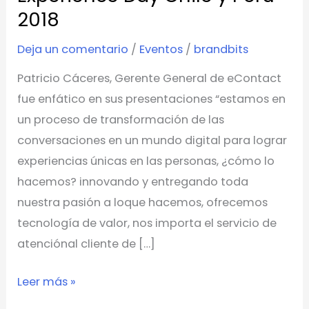
se
2018
realizó
La
Deja un comentario
/
Eventos
/
brandbits
XI
Patricio Cáceres, Gerente General de eContact
Edición
fue enfático en sus presentaciones “estamos en
del
un proceso de transformación de las
Customer
conversaciones en un mundo digital para lograr
Experience
experiencias únicas en las personas, ¿cómo lo
Day
hacemos? innovando y entregando toda
Chile
nuestra pasión a loque hacemos, ofrecemos
y
tecnología de valor, nos importa el servicio de
Perú
atenciónal cliente de […]
2018
Leer más »