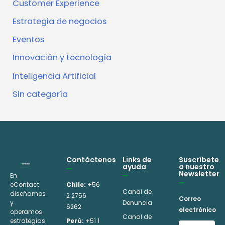
Customer Experience
Estrategia de negocios
Eventos
Innovación y tecnología
Inteligencia Artificial
Sin categoría
Contáctenos
Links de
Suscríbete
ayuda
a nuestro
Newsletter
En
eContact
Chile:
+56
Canal de
diseñamos
2 2756
Correo
y
Denuncia
6262
electrónico
operamos
Canal de
estrategias
Perú:
+51 1