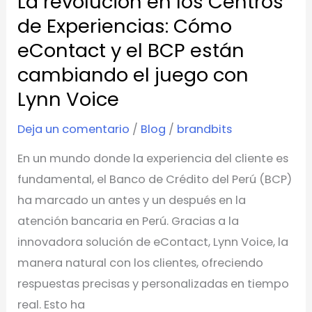
La revolución en los Centros
y
de Experiencias: Cómo
el
eContact y el BCP están
BCP
cambiando el juego con
están
Lynn Voice
cambiando
el
Deja un comentario
/
Blog
/
brandbits
juego
En un mundo donde la experiencia del cliente es
con
fundamental, el Banco de Crédito del Perú (BCP)
Lynn
ha marcado un antes y un después en la
Voice
atención bancaria en Perú. Gracias a la
innovadora solución de eContact, Lynn Voice, la
manera natural con los clientes, ofreciendo
respuestas precisas y personalizadas en tiempo
real. Esto ha