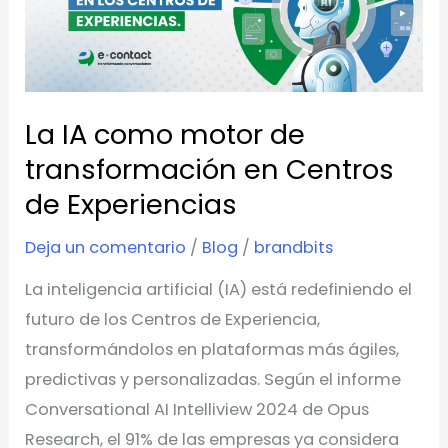
motor
de
transformación
en
La IA como motor de
Centros
de
transformación en Centros
Experiencias
de Experiencias
Deja un comentario
/
Blog
/
brandbits
La inteligencia artificial (IA) está redefiniendo el
futuro de los Centros de Experiencia,
transformándolos en plataformas más ágiles,
predictivas y personalizadas. Según el informe
Conversational AI Intelliview 2024 de Opus
Research, el 91% de las empresas ya considera