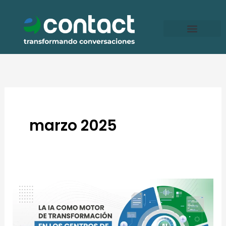
Ir
al
contenido
marzo 2025
La
IA
como