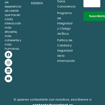
Sana
de
6358614
experiencia
Convivencia
de cliente
Programa
que hacen
Suscribir
de
cada
interacción
Integridad
Alternative:
más
y Código
eficiente,
de Ética
más
coherente y
Política de
más
Calidad y
humanas.
Seguridad
F
I
L
Y
a
n
i
o
de la
c
s
n
u
Información
e
t
k
t
b
a
e
u
o
g
d
b
o
r
i
e
k
a
n
m
Si quieres contactarte con nosotros, escríbenos a