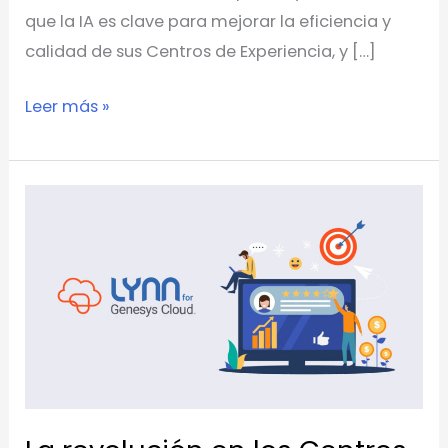
que la IA es clave para mejorar la eficiencia y
calidad de sus Centros de Experiencia, y […]
Leer más »
La
revolución
en
los
Centros
de
Experiencias:
Cómo
eContact