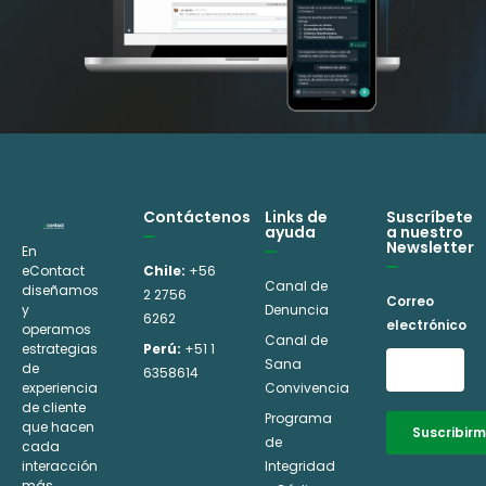
Contáctenos
Links de
Suscríbete
ayuda
a nuestro
Newsletter
En
eContact
Chile:
+56
Canal de
diseñamos
2 2756
Correo
y
Denuncia
6262
electrónico
operamos
Canal de
estrategias
Perú:
+51 1
Sana
de
6358614
experiencia
Convivencia
de cliente
Programa
que hacen
Suscribir
de
cada
interacción
Integridad
Alternative:
más