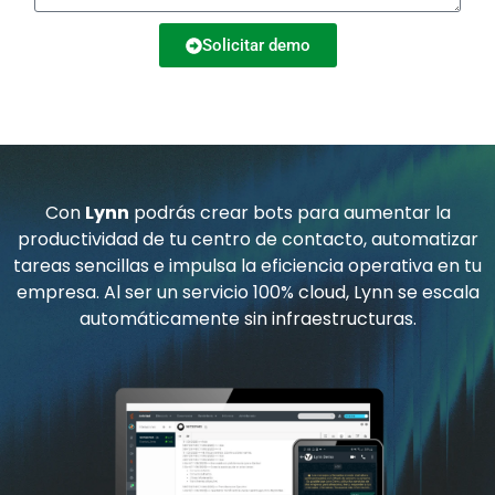
s
o
l
Solicitar demo
a
n
e
A
j
o
c
l
e
t
t
r
e
ó
Con
Lynn
podrás crear bots para aumentar la
r
n
productividad de tu centro de contacto, automatizar
n
i
tareas sencillas e impulsa la eficiencia operativa en tu
a
empresa. Al ser un servicio 100% cloud, Lynn se escala
c
t
automáticamente sin infraestructuras.
o
i
v
e
: