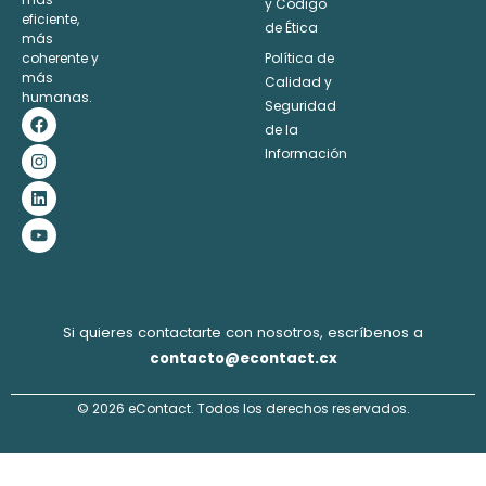
y Código
eficiente,
de Ética
más
coherente y
Política de
más
Calidad y
humanas.
Seguridad
F
I
L
Y
a
n
i
o
de la
c
s
n
u
Información
e
t
k
t
b
a
e
u
o
g
d
b
o
r
i
e
k
a
n
m
Si quieres contactarte con nosotros, escríbenos a
contacto@econtact.cx
© 2026 eContact. Todos los derechos reservados.