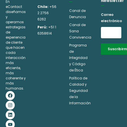
Newsletter
En
eContact
Chile:
+56
Canal de
diseñamos
2 2756
Correo
y
Denuncia
6262
electrónico
operamos
Canal de
estrategias
Perú:
+51 1
Sana
de
6358614
experiencia
Convivencia
de cliente
Programa
que hacen
Suscribir
de
cada
interacción
Integridad
Alternative:
más
y Código
eficiente,
de Ética
más
coherente y
Política de
más
Calidad y
humanas.
Seguridad
F
I
L
Y
a
n
i
o
de la
c
s
n
u
Información
e
t
k
t
b
a
e
u
o
g
d
b
o
r
i
e
k
a
n