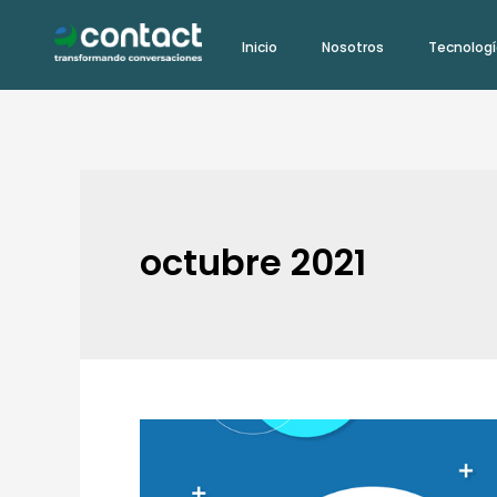
Ir
Inicio
Nosotros
Tecnolog
al
contenido
octubre 2021
Beneficios
del