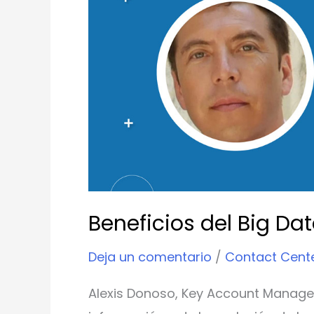
Big
Data
para
tu
contact
center
Beneficios del Big Da
Deja un comentario
/
Contact Cent
Alexis Donoso, Key Account Manager