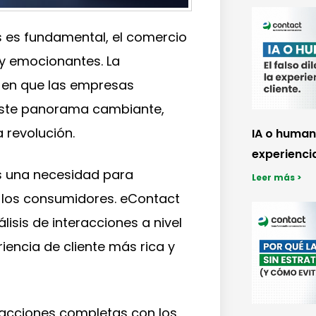
 es fundamental, el comercio
 y emocionantes. La
 en que las empresas
 este panorama cambiante,
 revolución.
IA o humano
experiencia
s una necesidad para
Leer más >
 los consumidores. eContact
lisis de interacciones a nivel
iencia de cliente más rica y
eracciones completas con los