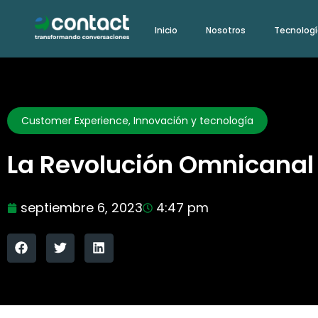
Ir
Inicio
Nosotros
Tecnolog
al
contenido
Customer Experience
,
Innovación y tecnología
La Revolución Omnicanal 
septiembre 6, 2023
4:47 pm